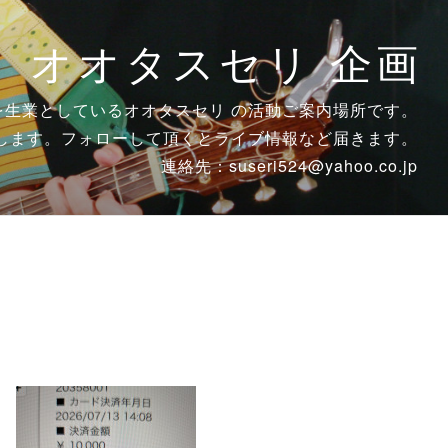
オオタスセリ 企画
生業としているオオタスセリ の活動ご案内場所です。
します。フォローして頂くとライブ情報など届きます。
連絡先：suseri524@yahoo.co.jp