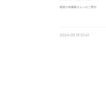
能登の米農家さんへのご寄付
2024.03.13 01:41
募金は全てお送りしました。
2024.02.29 21:43
3月2日(土)18:00昭和感たっぷり