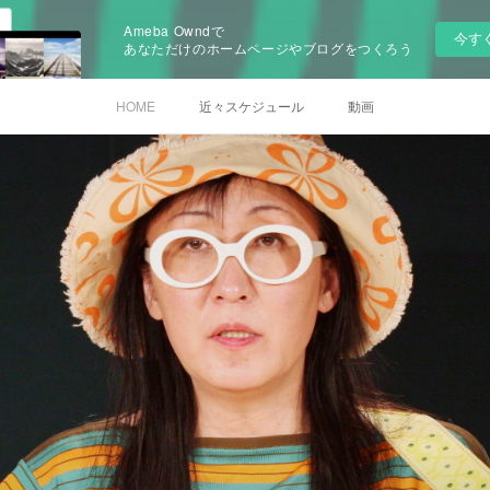
Ameba Owndで
今す
あなただけのホームページやブログをつくろう
HOME
近々スケジュール
動画