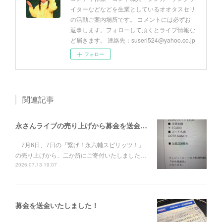
イターなどなどを生業としているオオタスセリ
の活動ご案内場所です。 コメントには必ずお
返事します。フォローして頂くとライブ情報な
ど届きます。 連絡先：suseri524@yahoo.co.jp
フォロー
関連記事
永さんライブの売り上げから募金を送金いたしました。
7月6日、7日の『繋げ！永六輔スピリッツ！』
の売り上げから、二か所にご寄付いたしました…
2026.07.13 19:07
募金を送金いたしました！