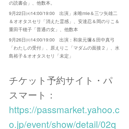
の読書会」、他数本。
9月22日㈬14:00/19:00 出演」未唯mie＆三ツ矢雄二
＆オオタスセリ「消えた霊感」、安達忍＆岡のりこ＆
重田千穂子「普通の女」、他数本
9月26日㈰14:00/19:00 出演：和泉元彌＆田中真弓
「わたしの受付」、原えりこ「マダムの面接２」、水
島裕子＆オオタスセリ「未定」
チケット予約サイト・パ
スマート：
https://passmarket.yahoo.c
o.jp/event/show/detail/02q