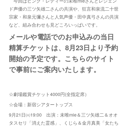
今回はピンク・レディーの未唯mieさんとレジェン
ド声優の三ツ矢雄二さんの共演や、狂言和泉流二十世
宗家・和泉元彌さんと人気声優・田中真弓さんの共演
など、組み合わせも見どころいっぱいです。
メールや電話でのお申込みの当日
精算チケットは、8月23日より予約
開始の予定です。こちらのサイト
で事前にご案内いたします。
☆劇場鑑賞チケット4000円(全指定席）
☆会場：新宿シアタートップス
9月21日㈫19:00 出演：未唯mie＆三ツ矢雄二＆オオ
タスセリ「消えた霊感」、くじら＆金月真美「女たち